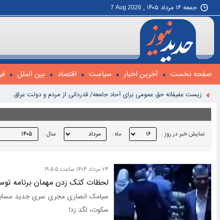
جمعه ۱۶ مرداد ۱۴۰۵ ,
7 Aug 2026
صفحه نخست
آخرین اخبار
سیاست
اقتصاد
بین الملل
فر
زیست عفیفانه حق عمومی برای آحاد جامعه/ قدردانی از مردم و دولت عراق
ارتقای توان رزم | ارتش کاملا آماده است
ضربه مغزی بیش از ۷۰۰ نظامی آمریکایی در حملات ایران
نمایش خبر در روز :
ماه :
سال :
چرا زمان،برگ برنده ایران شده است؟
پزشکیان: مبلغ کالابرگ افزایش می‌یابد
۲۴ مرداد ۱۴۰۴ ساعت ۱۹:۵۵
حرف‌های ترامپ چیزی جز یک دیپلماسی نمایشی و تکراری نیست
لحظات کتک زدن مهمان برنامه توس
حجت‌الاسلام حاج‌علی‌اکبری خطیب نماز جمعه این هفته تهران
سیامک انصاری مجری سری جدید مسابقات 
سامانه ضد موشکی لیزری؛ از بلوف سیاسی تا واقعیت میدانی
سکوت، لگد زد!
«کمانِ پرنده» برای شکار کروزها به ایران می‌آید + تصاویر