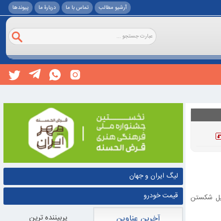
آرشیو مطالب
تماس با ما
دربارۀ ما
پيوندها
لیگ ایران و جهان
قیمت خودرو
لیل شکستن
پربيننده ترين
آخرین عناوین