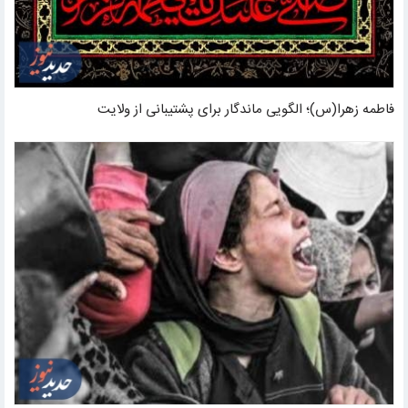
فاطمه زهرا(س)؛ الگویی ماندگار برای پشتیبانی از ولایت