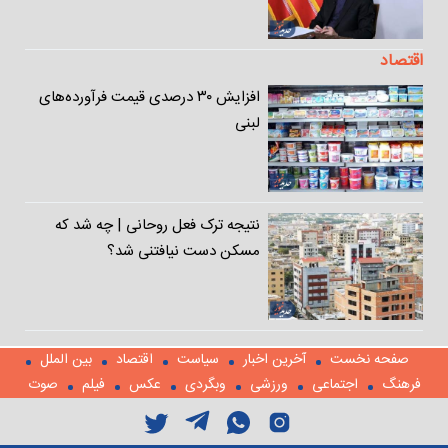
اقتصاد
افزایش ۳۰ درصدی قیمت‌ فرآورده‌های
لبنی
نتیجه ترک فعل روحانی | چه شد که
مسکن دست نیافتنی شد؟
صفحه نخست
آخرین اخبار
سیاست
اقتصاد
بین الملل
فرهنگ
اجتماعی
ورزشی
وبگردی
عکس
فیلم
صوت