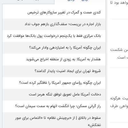
هد بود تا
کندی صمت و گمرک در تغییر سازوکارهای ترخیص
بازار اجاره در بن‌بست؛ سقف‌گذاری بازهم جواب نداد
بانک مرکزی فقط با یک‌‎پنجم درخواست پول بانک‌ها موافقت کرد
ایران چگونه آمریکا را به امتیازدهی وادار می‌کند؟
دشمن شکست
ب است.
هشدار به آمریکا: به زودی از منطقه اخراج می‌شوید
شروط تهران برای ایجاد امنیت پایدار کدامند؟
ایران چگونه رؤسای جمهور آمریکا را غافلگیر کرده است؟
دخالت آمریکا عامل تعویق توافق تنگه هرمز است
قیت هرگونه
‌خواهی طرف
راز گرانی مسکن؛ چرا انگشت اتهام به سمت سیمان است؟
سقوط در باتلاق | از «برچینش نظام» تا «التماس برای عبور
نفتکش»