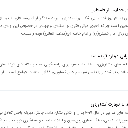
ر حمایت از فلسطین
ن به نام روز قدس، بی شک ارزشمندترین میراث ماندگار از اندیشه های ناب و الهی
سطین است چراکه احیای مبانی فکری و اعتقادی و جهادی در خصوص این وادی مق
 زلال امام خمینی(ره) و امام خامنه ای(مدظله العالی) بوده و هست.
انی درباره آینده غذا
ظام های کشاورزی، "غذا" به ماهو، برای پاسخگویی به خواسته های توده ها
انداردتر شده و با تکامل سیستم های کشاورزی-غذایی متعدد، جوامع انسانی از نظ
د تا تجارت کشاورزی
همانطور که جهان در اجلاس جهانی سیستم های غذایی در سال 2021 بدان واکنش نشان داده، چالش دیرینه یافت
امنیت غذایی نیاز به راه حل فوری دارد. ت