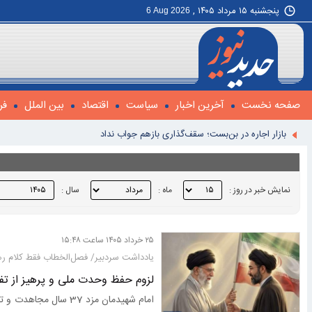
پنجشنبه ۱۵ مرداد ۱۴۰۵ ,
6 Aug 2026
صفحه نخست
آخرین اخبار
سیاست
اقتصاد
بین الملل
فر
بازار اجاره در بن‌بست؛ سقف‌گذاری بازهم جواب نداد
بانک مرکزی فقط با یک‌‎پنجم درخواست پول بانک‌ها موافقت کرد
ایران چگونه آمریکا را به امتیازدهی وادار می‌کند؟
نمایش خبر در روز :
ماه :
سال :
هشدار به آمریکا: به زودی از منطقه اخراج می‌شوید
شروط تهران برای ایجاد امنیت پایدار کدامند؟
۲۵ خرداد ۱۴۰۵ ساعت ۱۵:۴۸
ایران چگونه رؤسای جمهور آمریکا را غافلگیر کرده است؟
یادداشت سردبیر/ فصل‌الخطاب فقط کلام ر
دخالت آمریکا عامل تعویق توافق تنگه هرمز است
لزوم حفظ وحدت ملی و پرهیز از تف
راز گرانی مسکن؛ چرا انگشت اتهام به سمت سیمان است؟
امام شهیدمان مزد 37 
سقوط در باتلاق | از «برچینش نظام» تا «التماس برای عبور نفتکش»