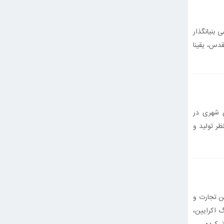
 بنیانگذار
دس، یقینا
ی شهری در
ر تولید و
ن تعادل بین تجارت و
غییرات اقلیمی، جنگ تجاری بین چین و ایالات متحده و همه‌گیری کووید-19 ، جنگ اکرایین،