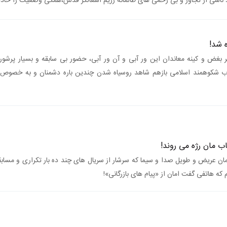
اشی از تجاوز و بی رحمی های ظالمانه رژیم اشغالگر قدس،همگی وضعیت را حادتر 
 شد!
 بغض و کینه معاندان این ور آبی و آن ور آبی، حضور بی سابقه و بسیار پرشور
نقلاب شکوهمند اسلامی بازهم شاهد روسیاه شدن چندین باره دشمنان و به خصوص 
ب مان رژه می روند!
زمان عریض و طویل صدا و سیما که سرشار از سریال های چند ده بار تکراری و مسا
که هاتفی گفت امان از «پیام های بازرگانی»!