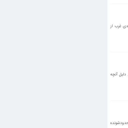
ندی غرب از
 دلیل آنچه
ود‌شونده