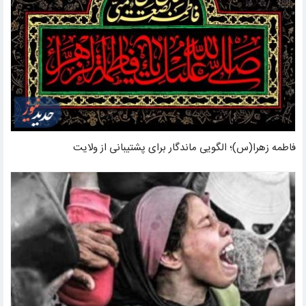
فاطمه زهرا(س)؛ الگویی ماندگار برای پشتیبانی از ولایت