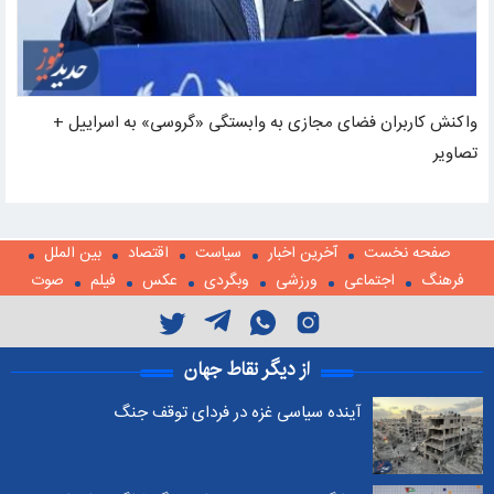
واکنش کاربران فضای مجازی به وابستگی «گروسی» به اسراییل +
تصاویر
صفحه نخست
آخرین اخبار
سیاست
اقتصاد
بین الملل
فرهنگ
اجتماعی
ورزشی
وبگردی
عکس
فیلم
صوت
از دیگر نقاط جهان
آینده سیاسی غزه در فردای توقف جنگ