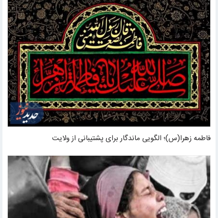
فاطمه زهرا(س)؛ الگویی ماندگار برای پشتیبانی از ولایت