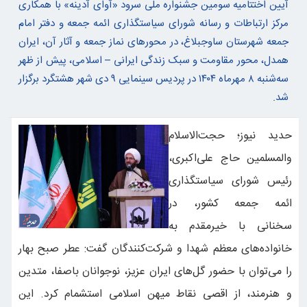
آیین اختتامیه سومین جشنواره ملی سرود «آوای آدینه» با همکاری
مرکز ارتباطات و رسانه شورای سیاستگذاری ائمه جمعه و دفتر امام
جمعه شهرستان ساوجبلاغ، در محورهای نماز جمعه و آثار آن، ایران
همدل، محور مقاومت و سبک زندگی ایرانی – اسلامی، پیش از ظهر
سه‌شنبه ۸ مهرماه ۱۴۰۴ در پردیس سینمایی ۹ دی شهر هشتگرد برگزار
شد.
حدید نیوز؛ حجت‌الاسلام
والمسلمین حاج علی‌اکبری،
رئیس شورای سیاستگذاری
ائمه جمعه کشور، در
سخنانی با خیرمقدم به
خانواده‌های معظم شهدا و شرکت‌کنندگان گفت: عطر صبح بهار
را می‌توان با حضور گل‌های ایران عزیز، نوجوانان باصفا، متدین
و هنرمند، از اقصی نقاط میهن اسلامی استشمام کرد. این