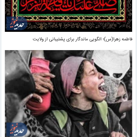
فاطمه زهرا(س)؛ الگویی ماندگار برای پشتیبانی از ولایت