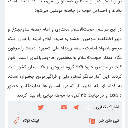
برابر لشکر کفر و شیطان صف‌آرایی می‌کنند، که باعث امید،
نشاط و احساس خوب در جامعه مومنین می‌شود.
در این مراسم، حجت‌الاسلام مختاری و امام جمعه ساوجبلاغ و
دبیر اختتامیه سومین جشنواره سرود آوای آدینه با بیان اینکه
مجموعه نهاد امامت جمعه رویداد ملی «سرود آدینه» را مرهون
نگاه ممتاز حجت‌الاسلام والمسلمین حاج‌علی‌اکبری است اظهار
کرد: در سومین دوره ۵۲۹ گروه سرودی از ۲۸ استان کشور ثبت
کردند. این آمار بیانگر گستره ملی و فراگیر بودن جشنواره است،
به گونه ای که تقریبا از تمامی استان ها نمایندگانی حضور
داشتند و در نهایت ۳۵ گروه به مرحله نهایی راه پیدا کردند.
اشتراک گذاری :
S
T
E
i
T
w
n
m
e
h
کپی متن خبر
لینک کوتاه
i
s
a
l
a