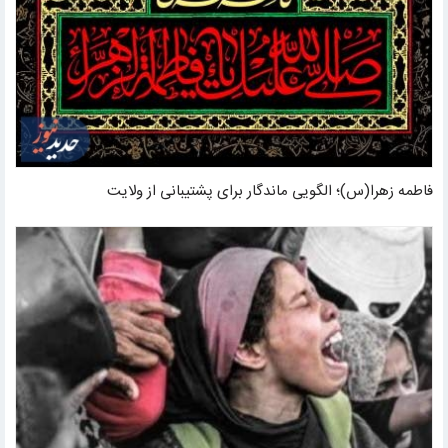
فاطمه زهرا(س)؛ الگویی ماندگار برای پشتیبانی از ولایت