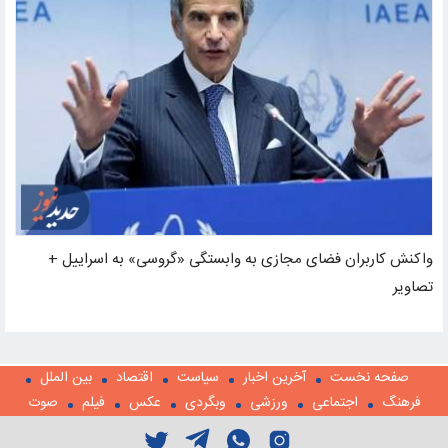
واکنش کاربران فضای مجازی به وابستگی «گروسی» به اسراییل +
تصاویر
صفحه نخست
آخرین اخبار
سیاست
اقتصاد
بین الملل
فرهنگ
اجتماعی
ورزشی
وبگردی
عکس
فیلم
صوت