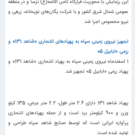
این رزمایش با محوریت قرارگاه ثامن الائمه(ع) نزسا و در منطقه
عمومی شمال شرق کشور و با شرکت یگان‌های توپخانه، زرهی و
نیرو مخصوص اجرا شد.
تجهیز نیروی زمینی سپاه به پهپادهای انتحاری «شاهد 131» و
رزمی «ابابیل 5»
1 اسفندماه نیروی زمینی سپاه به پهپاد انتحاری «شاهد 131» و
پهپاد رزمی «ابابیل 5» تجهیز شد.
پهپاد شاهد 131 دارای 2.6 متر طول، ‌2.2 متر عرض، ‌135 کیلو
وزن و 900 کیلومتر برد است و از جمله پهپادهای انتحاری
پرآوازه ایرانی است که توسط صنایع شاهد سپاه طراحی و
تولید شده است.