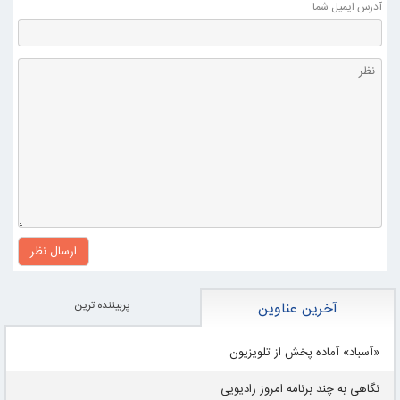
آدرس ايميل شما
a
m
m
ارسال نظر
پربيننده ترين
آخرین عناوین
«آسباد» آماده پخش از تلویزیون
نگاهی به چند برنامه امروز رادیویی