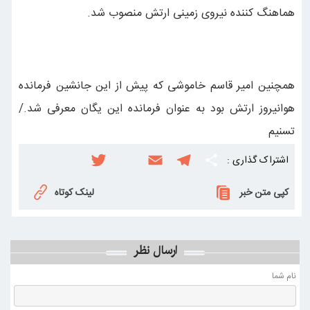
هماهنگ کننده نیروی زمینی ارتش منصوب شد.
همچنین امیر قاسم خاموشی که پیش از این جانشین فرمانده
هوانیروز ارتش بود به عنوان فرمانده این یگان معرفی شد./
تسنیم
اشتراک گذاری :
S
T
E
i
T
w
n
m
e
h
کپی متن خبر
لینک کوتاه
i
s
a
l
a
t
t
i
e
r
ارسال نظر
t
a
l
g
e
e
g
r
نام شما
r
r
a