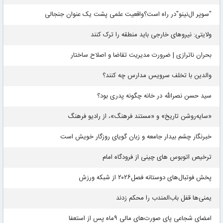
"سوپر ال‌نینو"در راه است؟واقعیت علمی پشت یک عنوان جنجالی
ولایتی: نیروهای خارجی باید منطقه را ترک کنند
بحران ناترازی | ضرورت مدیریت تقاضا و اصلاح ساختار
والدین با تخلف سرویس مدارس چه کنند؟
سید حسن نصرالله در خانه چگونه پدری بود؟
«سایه‌روشن تاریخ» و «مستند فرهنگ»، از رادیو فرهنگ
خبرنگار چشم بیدار جامعه و زبان گویای روزگار خویش است
ترخیص اتوبوس های چینی از فرودگاه امام
پخش فوتبال‌های دوستانه فصل۲۰۲۶ از شبکه ورزش
یمنی‌ها قفل باب‌المندب را محکم زدند
امضای شجاعی پای صورت‌های مالی ٩ماه پس از استعفا