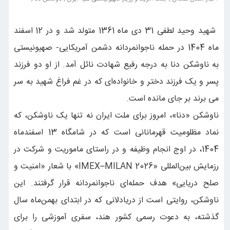
شهید وحید لطفی 31 دی ماه 1361 متولد شد و در 12 اسفند
ماه 1404 در حمله ناجوانمردانه دشمن آمریکایی- صهیونیستی
به ناوشکن دنا به درجه رفیع شهادت نائل آمد. از او دو فرزند
پسر و یک فرزند دختر و خانواده‌ای که در غم فراغ شهید به سر
می برند بر جای مانده است.
ناوشکن «دنا»، امروز برای ملت ایران نه تنها یک ناوشکن، که
نماد مظلومیت قهرمانانی است که در شامگاه 13 اسفندماه
1404، در اوج انجام وظیفه و در راستای ماموریت و شرکت در
رزمایش بین‌المللی «IMEX–MILAN 2026» با شعار «امنیت و
صلح دریایی» هدف حمله‌ای ناجوانمردانه قرار گرفتند. این
ناوشکن، روایتی است از دریادلانی که در ابتدای بهمن‌ماه سال
گذشته، به دعوت رسمی کشور هند، سفری آموزشی را برای