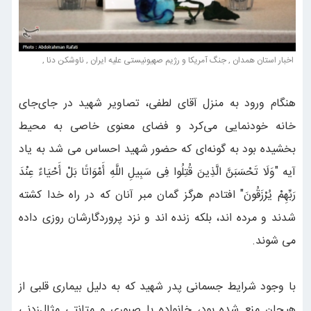
اخبار استان همدان , جنگ آمریکا و رژیم صهیونیستی علیه ایران , ناوشکن دنا ,
هنگام ورود به منزل آقای لطفی، تصاویر شهید در جای‌جای
خانه خودنمایی می‌کرد و فضای معنوی خاصی به محیط
بخشیده بود به گونه‌ای که حضور شهید احساس می شد به یاد
آیه "وَلَا تَحْسَبَنَّ الَّذِینَ قُتِلُوا فِی سَبِیلِ اللَّهِ أَمْوَاتًا بَلْ أَحْیَاءٌ عِنْدَ
رَبِّهِمْ یُرْزَقُونَ" افتادم هرگز گمان مبر آنان که در راه خدا کشته
شدند و مرده اند، بلکه زنده اند و نزد پروردگارشان روزی داده
می شوند.
با وجود شرایط جسمانی پدر شهید که به دلیل بیماری قلبی از
هیجان منع شده بود، خانواده با صبوری و متانتی مثال‌زدنی