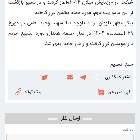
شرکت در «رزمایش میلان 2026»آغاز کردند و در مسیر بازگشت
از این ماموریت مهم، مورد حمله دشمن قرار گرفتند.
پیکر مطهر ناوبان ارشد ناوچه دنا شهید وحید لطفی در مورخ
29 اسفندماه 1404 در نماز جمعه همدان مورد تشییع مردم
دارالمومنین قرار گرفت و راهی خانه ابدی شد.
منبع: تسنیم
اشتراک گذاری :
S
T
E
i
T
w
n
m
e
h
کپی متن خبر
لینک کوتاه
i
s
a
l
a
t
t
i
e
r
ارسال نظر
t
a
l
g
e
e
g
r
نام شما
r
r
a