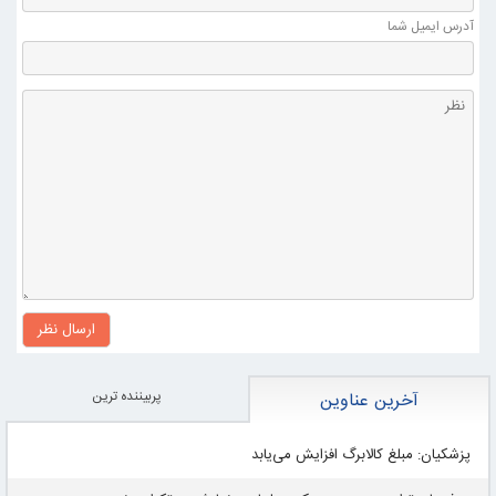
آدرس ايميل شما
a
m
m
ارسال نظر
پربيننده ترين
آخرین عناوین
پزشکیان: مبلغ کالابرگ افزایش می‌یابد