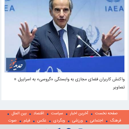
واکنش کاربران فضای مجازی به وابستگی «گروسی» به اسراییل +
تصاویر
صفحه نخست
آخرین اخبار
سیاست
اقتصاد
بین الملل
فرهنگ
اجتماعی
ورزشی
وبگردی
عکس
فیلم
صوت