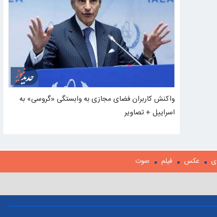
واکنش کاربران فضای مجازی به وابستگی «گروسی» به
اسراییل + تصاویر
ی
عکس
فیلم
صوت