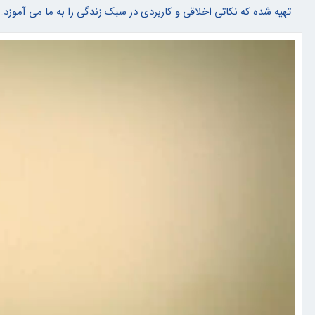
تهیه شده که نکاتی اخلاقی و کاربردی در سبک زندگی را به ما می آموزد.
"سوپر ال‌نینو"در راه است؟واقعیت علمی پشت یک عنوان جنجالی