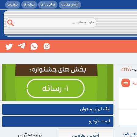
آرشیو مطالب
تماس با ما
دربارۀ ما
پيوندها
41193
ب :
لیگ ایران و جهان
قیمت خودرو
مام جمعه سابق قم،
پربيننده ترين
آخرین عناوین