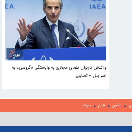
واکنش کاربران فضای مجازی به وابستگی «گروسی» به
اسراییل + تصاویر
ی
عکس
فیلم
صوت