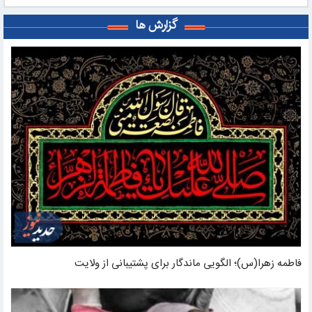
گزارش ها
فاطمه زهرا(س)؛ الگویی ماندگار برای پشتیبانی از ولایت