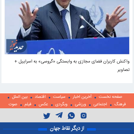
واکنش کاربران فضای مجازی به وابستگی «گروسی» به اسراییل +
تصاویر
صفحه نخست
آخرین اخبار
سیاست
اقتصاد
بین الملل
فرهنگ
اجتماعی
ورزشی
وبگردی
عکس
فیلم
صوت
از دیگر نقاط جهان