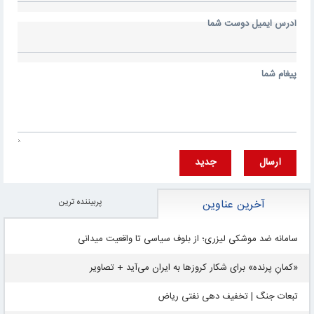
آدرس ايميل دوست شما
پيغام شما
ارسال
جديد
پربيننده ترين
آخرین عناوین
سامانه ضد موشکی لیزری؛ از بلوف سیاسی تا واقعیت میدانی
«کمانِ پرنده» برای شکار کروزها به ایران می‌آید + تصاویر
تبعات جنگ | تخفیف دهی نفتی ریاض