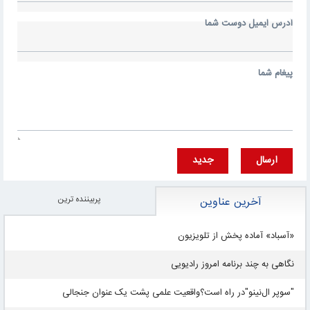
آدرس ايميل دوست شما
پيغام شما
ارسال
جديد
پربيننده ترين
آخرین عناوین
«آسباد» آماده پخش از تلویزیون
نگاهی به چند برنامه امروز رادیویی
"سوپر ال‌نینو"در راه است؟واقعیت علمی پشت یک عنوان جنجالی