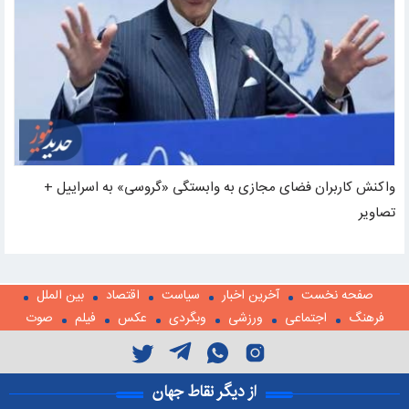
واکنش کاربران فضای مجازی به وابستگی «گروسی» به اسراییل +
تصاویر
صفحه نخست
آخرین اخبار
سیاست
اقتصاد
بین الملل
فرهنگ
اجتماعی
ورزشی
وبگردی
عکس
فیلم
صوت
از دیگر نقاط جهان