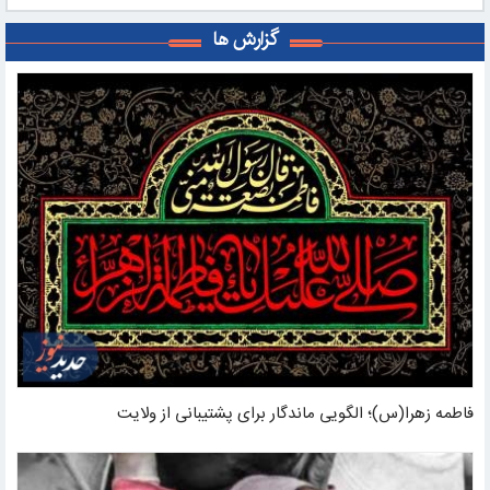
گزارش ها
فاطمه زهرا(س)؛ الگویی ماندگار برای پشتیبانی از ولایت