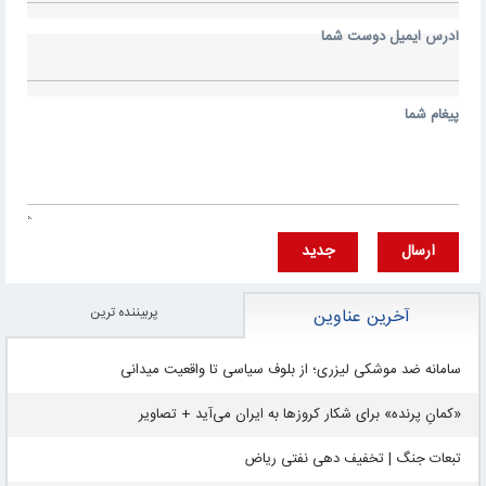
آدرس ايميل دوست شما
پيغام شما
ارسال
جديد
پربيننده ترين
آخرین عناوین
سامانه ضد موشکی لیزری؛ از بلوف سیاسی تا واقعیت میدانی
«کمانِ پرنده» برای شکار کروزها به ایران می‌آید + تصاویر
تبعات جنگ | تخفیف دهی نفتی ریاض