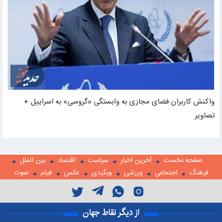
واکنش کاربران فضای مجازی به وابستگی «گروسی» به اسراییل +
تصاویر
صفحه نخست
آخرین اخبار
سیاست
اقتصاد
بین الملل
فرهنگ
اجتماعی
ورزشی
وبگردی
عکس
فیلم
صوت
از دیگر نقاط جهان