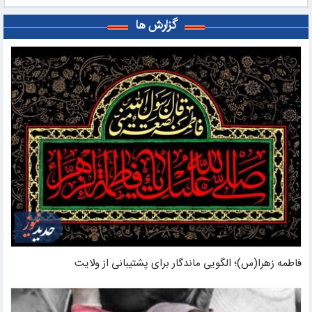
گزارش ها
فاطمه زهرا(س)؛ الگویی ماندگار برای پشتیبانی از ولایت