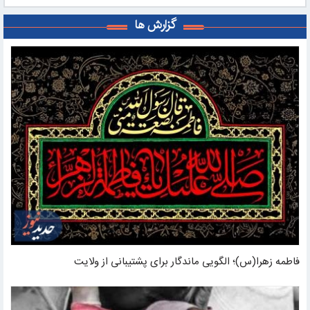
گزارش ها
فاطمه زهرا(س)؛ الگویی ماندگار برای پشتیبانی از ولایت