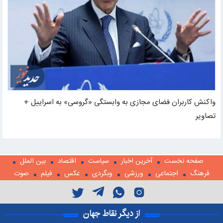
واکنش کاربران فضای مجازی به وابستگی «گروسی» به اسراییل +
تصاویر
صفحه نخست
آخرین اخبار
سیاست
اقتصاد
بین الملل
فرهنگ
اجتماعی
ورزشی
وبگردی
عکس
فیلم
صوت
از دیگر نقاط جهان