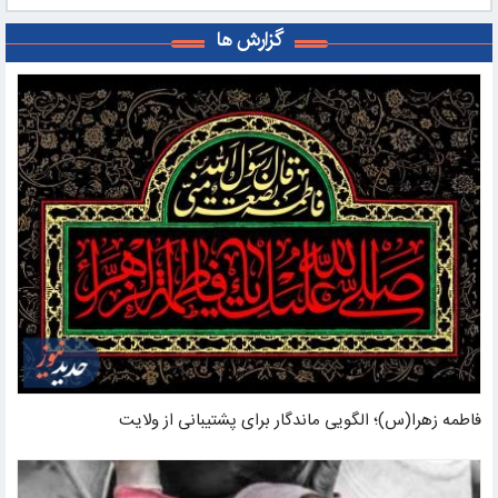
گزارش ها
فاطمه زهرا(س)؛ الگویی ماندگار برای پشتیبانی از ولایت