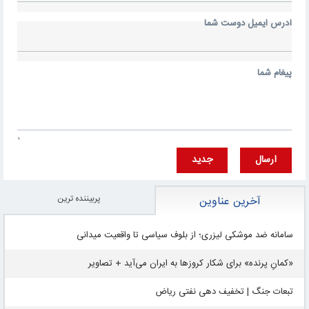
آدرس ايميل دوست شما
پيغام شما
ارسال
جديد
پربيننده ترين
آخرین عناوین
سامانه ضد موشکی لیزری؛ از بلوف سیاسی تا واقعیت میدانی
«کمانِ پرنده» برای شکار کروزها به ایران می‌آید + تصاویر
تبعات جنگ | تخفیف دهی نفتی ریاض