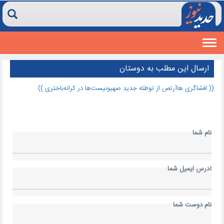
Toggle
navigation
ارسال اين مطلب به دوستان
(( افشاگری هاآرتص از توطئه جدید صهیونیست‌ها در کرانه‌باختری ))
نام شما
آدرس ايميل شما
نام دوست شما