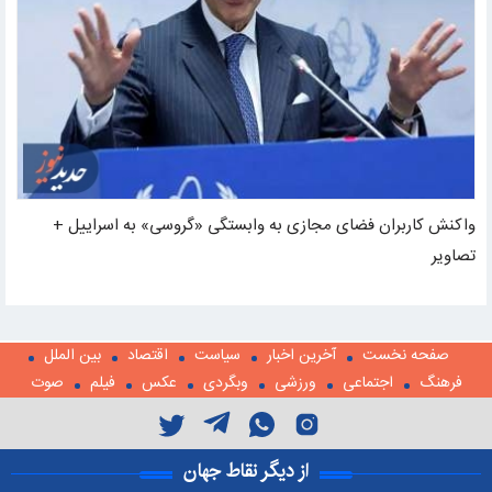
واکنش کاربران فضای مجازی به وابستگی «گروسی» به اسراییل +
تصاویر
صفحه نخست
آخرین اخبار
سیاست
اقتصاد
بین الملل
فرهنگ
اجتماعی
ورزشی
وبگردی
عکس
فیلم
صوت
از دیگر نقاط جهان