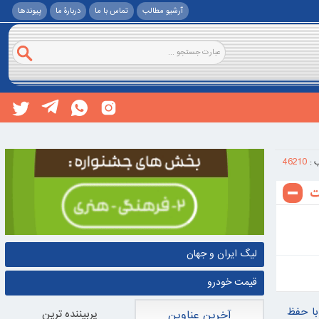
آرشیو مطالب
تماس با ما
دربارۀ ما
پيوندها
46210
 :
لیگ ایران و جهان
قیمت خودرو
با حفظ
پربيننده ترين
آخرین عناوین