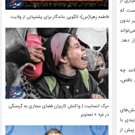
یاری از
است که
فاطمه زهرا(س)؛ الگویی ماندگار برای پشتیبانی از ولایت
ر بدون
‌تواند
ر دهد.
نند چه
 ناقص،
مرگ انسانیت | واکنش کاربران فضای مجازی به گرسنگی
سش‌های
در غزه + تصاویر
ندی با
 پیش از