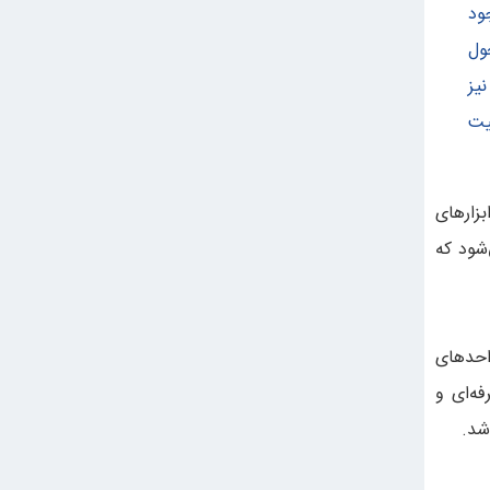
ود
ول
یز
یت
بزارهای
‌شود که
واحدهای
ه‌ای و
شد.