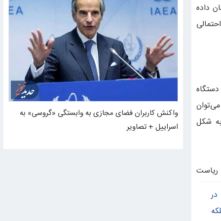
ن داده
حتمالی
دستگاه
ی‌توان
واکنش کاربران فضای مجازی به وابستگی «گروسی» به
به شکل
اسراییل + تصاویر
 ریاست
در
که