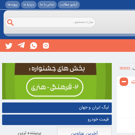
آرشیو مطالب
تماس با ما
دربارۀ ما
پيوندها
38893
 :
لیگ ایران و جهان
قیمت خودرو
پربيننده ترين
آخرین عناوین