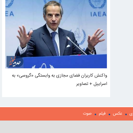
واکنش کاربران فضای مجازی به وابستگی «گروسی» به
اسراییل + تصاویر
ی
عکس
فیلم
صوت