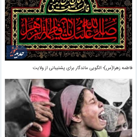
فاطمه زهرا(س)؛ الگویی ماندگار برای پشتیبانی از ولایت