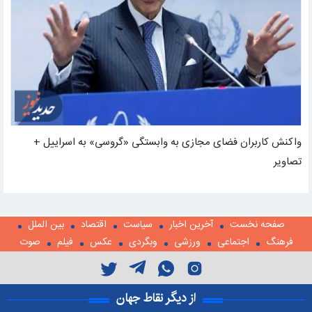
واکنش کاربران فضای مجازی به وابستگی «گروسی» به اسراییل +
تصاویر
صفحه نخست
آخرین اخبار
سیاست
اقتصاد
بین الملل
فرهنگ
اجتماعی
ورزشی
وبگردی
عکس
فیلم
صوت
از دیگر نقاط جهان