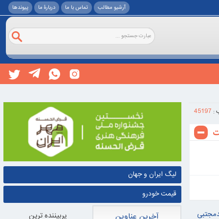
آرشیو مطالب
تماس با ما
دربارۀ ما
پيوندها
45197
 :
لیگ ایران و جهان
قیمت خودرو
دمجتبی
پربيننده ترين
آخرین عناوین